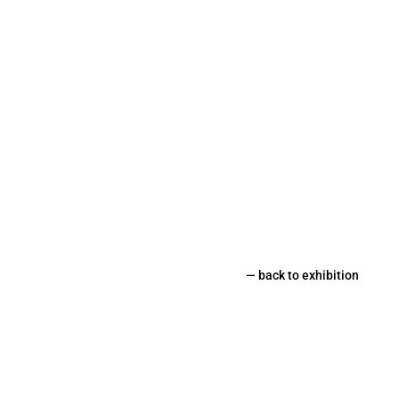
—
back to exhibition